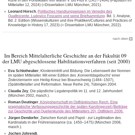
Kurie in den Pontifikaten von Martin V. bis Pius II. (1417-1464) (Papsttum im
Mittelalter 12, 2024) (=Dissertation LMU München, 2021).
Leonard Horsch
,
P
olitisches Handlungswissen im Venedig des
Quattrocento. Ludovico Foscarini und seine Briefsammlung
. Bd. 1: Analyse,
Bd. 2: Edition (Wissenskulturen und ihre Praktiken/Cultures and Practices of
Knowledge in History 17, 2023) (= Dissertation LMU München, 2022).
nach oben
Im Bereich Mittelalterliche Geschichte an der Fakultät 09
der LMU abgeschlossene Habilitationsverfahren (seit 2000)
Eva Schlotheuber
, Klostereintritt und Bildung. Die Lebenswelt der Nonnen
im späten Mittelalter. Mit einer Edition des ‚Konventstagebuchs' einer
Zisterzienserin von Heilig-Kreuz bei Braunschweig (1484–1507),
(Spätmittelalter und Reformation. Neue Reihe 24), Tübingen 2004.
Claudia Zey
, Die päpstliche Legatenpolitik im 11. und 12. Jahrhundert
(München 2002, masch.).
Roman Deutinger
, Königsherrschaft im Ostfränkischen Reich. Eine
pragmatische Verfassungsgeschichte der späten Karolingerzeit (Beiträge
zur Geschichte und Quellenkunde des Mittelalters 20), Ostfildern 2006.
Jürgen Dendorfer
, Zwischen Konzil und Papst - zur Legitimation des
Kardinalats in der Frührenaissance (ca. 1450–1475) (München 2008,
masch.).
Jochen Johrendt
,