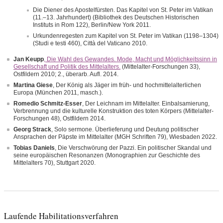
Die Diener des Apostelfürsten. Das Kapitel von St. Peter im Vatikan
(11.–13. Jahrhundert) (Bibliothek des Deutschen Historischen
Instituts in Rom 122), Berlin/New York 2011.
Urkundenregesten zum Kapitel von St. Peter im Vatikan (1198–1304)
(Studi e testi 460), Città del Vaticano 2010.
Jan Keupp
, Die Wahl des Gewandes. Mode, Macht und Möglichkeitssinn in
Gesellschaft und Politik des Mittelalters.
(Mittelalter-Forschungen 33),
Ostfildern 2010; 2., überarb. Aufl. 2014.
Martina Giese
, Der König als Jäger im früh- und hochmittelalterlichen
Europa (München 2011, masch.).
Romedio Schmitz-Esser
, Der Leichnam im Mittelalter. Einbalsamierung,
Verbrennung und die kulturelle Konstruktion des toten Körpers (Mittelalter-
Forschungen 48), Ostfildern 2014.
Georg Strack
, Solo sermone. Überlieferung und Deutung politischer
Ansprachen der Päpste im Mittelalter (MGH Schriften 79), Wiesbaden 2022.
Tobias Daniels
, Die Verschwörung der Pazzi. Ein politischer Skandal und
seine europäischen Resonanzen (Monographien zur Geschichte des
Mittelalters 70), Stuttgart 2020.
Laufende Habilitationsverfahren