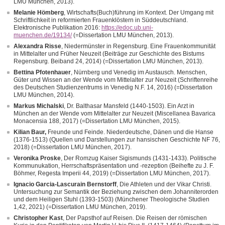
LMU München, 2013).
Melanie Hömberg
, Wirtschafts(Buch)führung im Kontext. Der Umgang mit
Schriftlichkeit in reformierten Frauenklöstern in Süddeutschland.
Elektronische Publikation 2016:
https://edoc.ub.uni-
muenchen.de/19134/
(=Dissertation LMU München, 2013).
Alexandra Risse
, Niedermünster in Regensburg. Eine Frauenkommunität
in Mittelalter und Früher Neuzeit (Beiträge zur Geschichte des Bistums
Regensburg. Beiband 24, 2014) (=Dissertation LMU München, 2013).
Bettina Pfotenhauer
, Nürnberg und Venedig im Austausch. Menschen,
Güter und Wissen an der Wende vom Mittelalter zur Neuzeit (Schriftenreihe
des Deutschen Studienzentrums in Venedig N.F. 14, 2016) (=Dissertation
LMU München, 2014).
Markus Michalski
, Dr. Balthasar Mansfeld (1440-1503). Ein Arzt in
München an der Wende vom Mittelalter zur Neuzeit (Miscellanea Bavarica
Monacensia 188, 2017) (=Dissertation LMU München, 2015).
Kilian Baur,
Freunde und Feinde. Niederdeutsche, Dänen und die Hanse
(1376-1513) (Quellen und Darstellungen zur hansischen Geschichte NF 76,
2018) (=Dissertation LMU München, 2017).
Veronika Proske
, Der Romzug Kaiser Sigismunds (1431-1433). Politische
Kommunukation, Herrschaftspräsentation und -rezeption (Beihefte zu J. F.
Böhmer, Regesta Imperii 44, 2019) (=Dissertation LMU München, 2017).
Ignacio Garcia-Lascurain Bernstorff
, Die Athleten und der Vikar Christi.
Untersuchung zur Semantik der Beziehung zwischen dem Johanniterorden
und dem Heiligen Stuhl (1393-1503) (Münchener Theologische Studien
1,42, 2021) (=Dissertation LMU München, 2019).
Christopher Kast
, Der Papsthof auf Reisen. Die Reisen der römischen