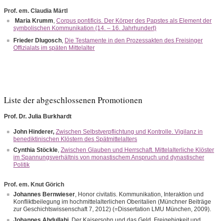
Prof. em. Claudia Märtl
Maria Krumm
,
Corpus pontificis. Der Körper des Papstes als Element der
symbolischen Kommunikation (14. – 16. Jahrhundert)
Frieder Dlugosch
,
Die Testamente in den Prozessakten des Freisinger
Offizialats im späten Mittelalter
Liste der abgeschlossenen Promotionen
Prof. Dr. Julia Burkhardt
John Hinderer,
Zwischen Selbstverpflichtung und Kontrolle. Vigilanz in
benediktinischen Klöstern des Spätmittelalters
Cynthia Stöckle
,
Zwischen Glauben und Herrschaft. Mittelalterliche Klöster
im Spannungsverhältnis von monastischem Anspruch und dynastischer
Politik
Prof. em. Knut Görich
Johannes Bernwieser
, Honor civitatis. Kommunikation, Interaktion und
Konfliktbeilegung im hochmittelalterlichen Oberitalien (Münchner Beiträge
zur Geschichtswissenschaft 7, 2012) (=Dissertation LMU München, 2009).
Johannes Abdullahi
, Der Kaisersohn und das Geld. Freigebigkeit und