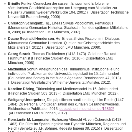
Brigitte Funke
, Cronecken der sassen. Entwurf und Erfolg einer
sächsischen Geschichtskonzeption am Übergang vom Mittelalter zur
Neuzeit (Braunschweiger Werkstücke 104, 2001) (=Dissertation Technische
Universität Braunschweig, 2000).
Christoph Schingnitz
, Hg., Eneas Silvius Piccolomini. Pentalogus
(Monumenta Germaniae Historica. Staatsschriften des späteren Mittelalters
8, 2009) (=Dissertation LMU München, 2007).
Duane Reginald Henderson
, Hg. Eneas Silvius Piccolomini, Dialogus
(Monumenta Germaniae Historica. Quellen zur Geistesgeschichte des
Mittelalters 27, 2011) (=Dissertation LMU München, 2008).
Georg Strack
, Thomas Pirckheimer (1418-1473). Gelehrter Rat und
Frühhumanist (Historische Studien 496, 2010) (=Dissertation LMU
München, 2008).
Maximilian Schuh
, Aneignungen des Humanismus. Institutionelle und
individuelle Praktiken an der Universität Ingolstadt im 15. Jahrhundert
(Education and Society in the Middle Ages and Renaissance 47, 2013)
(=Dissertation Westfälische Wilhelms-Universität Münster, 2012).
Karoline Döring
, Türkenkrieg und Medienwandel im 15. Jahrhundert
(Historische Studien 503, 2013) (=Dissertation LMU München, 2012).
Wolfgang Untergehrer
, Die päpstlichen nuntii und legati im Reich (1447-
1484). Zu Personal und Organisation des kurialen Gesandtenwesens.
Elektronische Publikation 2013:
edoc.ub.uni-muenchen.de/15862/
(=Dissertation LMU München, 2012).
Konstantin M. Langmaier
, Erzherzog Albrecht VI. von Österreich (1418-
1463). Ein Fürst im Spannungsfeld von Dynastie München, Regionen und
Reich (Beihefte zu J.F. Böhmer, Regesta Imperii 38, 2015) (=Dissertation