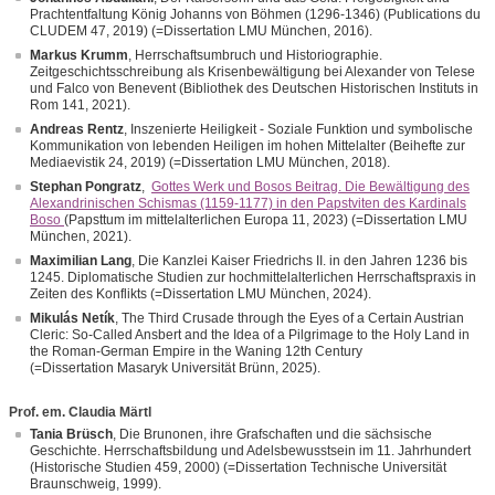
Prachtentfaltung König Johanns von Böhmen (1296-1346) (Publications du
CLUDEM 47, 2019) (=Dissertation LMU München, 2016).
Markus Krumm
, Herrschaftsumbruch und Historiographie.
Zeitgeschichtsschreibung als Krisenbewältigung bei Alexander von Telese
und Falco von Benevent (Bibliothek des Deutschen Historischen Instituts in
Rom 141, 2021).
Andreas Rentz
, Inszenierte Heiligkeit - Soziale Funktion und symbolische
Kommunikation von lebenden Heiligen im hohen Mittelalter (Beihefte zur
Mediaevistik 24, 2019) (=Dissertation LMU München, 2018).
Stephan Pongratz
,
Gottes Werk und Bosos Beitrag. Die Bewältigung des
Alexandrinischen Schismas (1159-1177) in den Papstviten des Kardinals
Boso
(Papsttum im mittelalterlichen Europa 11, 2023) (=Dissertation LMU
München, 2021).
Maximilian Lang
, Die Kanzlei Kaiser Friedrichs II. in den Jahren 1236 bis
1245. Diplomatische Studien zur hochmittelalterlichen Herrschaftspraxis in
Zeiten des Konflikts (=Dissertation LMU München, 2024).
Mikulás Netík
, The Third Crusade through the Eyes of a Certain Austrian
Cleric: So-Called Ansbert and the Idea of a Pilgrimage to the Holy Land in
the Roman-German Empire in the Waning 12th Century
(=Dissertation Masaryk Universität Brünn, 2025).
Prof. em. Claudia Märtl
Tania Brüsch
, Die Brunonen, ihre Grafschaften und die sächsische
Geschichte. Herrschaftsbildung und Adelsbewusstsein im 11. Jahrhundert
(Historische Studien 459, 2000) (=Dissertation Technische Universität
Braunschweig, 1999).