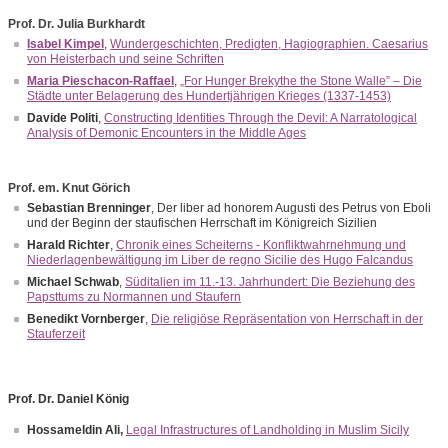
Prof. Dr. Julia Burkhardt
Isabel Kimpel
,
Wundergeschichten, Predigten, Hagiographien. Caesarius
von Heisterbach und seine Schriften
Maria Pieschacon-Raffael
,
„For Hunger Brekythe the Stone Walle” – Die
Städte unter Belagerung des Hundertjährigen Krieges (1337-1453)
Davide Politi
,
Constructing Identities Through the Devil: A Narratological
Analysis of Demonic Encounters in the Middle Ages
Prof. em. Knut Görich
Sebastian Brenninger
, Der liber ad honorem Augusti des Petrus von Eboli
und der Beginn der staufischen Herrschaft im Königreich Sizilien
Harald Richter
,
Chronik eines Scheiterns - Konfliktwahrnehmung und
Niederlagenbewältigung im Liber de regno Sicilie des Hugo Falcandus
Michael Schwab
,
Süditalien im 11.-13. Jahrhundert: Die Beziehung des
Papsttums zu Normannen und Staufern
Benedikt Vornberger
,
Die religiöse Repräsentation von Herrschaft in der
Stauferzeit
Prof. Dr. Daniel König
Hossameldin Ali,
Legal Infrastructures of Landholding in Muslim Sicily