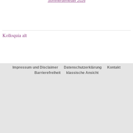
Sommersemester 2026
Kolloquia alt
Impressum und Disclaimer
Datenschutzerklärung
Kontakt
Barrierefreiheit
klassische Ansicht